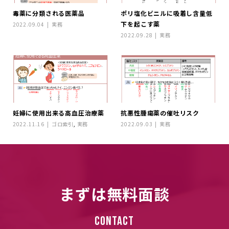
毒薬に分類される医薬品
ポリ塩化ビニルに吸着し含量低
下を起こす薬
2022.09.04
実務
2022.09.28
実務
妊婦に使用出来る高血圧治療薬
抗悪性腫瘍薬の催吐リスク
2022.11.16
ゴロ索引
,
実務
2022.09.03
実務
まずは無料面談
Contact