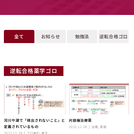
全て
お知らせ
勉強法
逆転合格ゴロ
逆転合格薬学ゴロ
河川や湖で「検出されないこと」と
片頭痛治療薬
定義されているもの
2022.11.28
治療
,
薬理
2022.11.29
ゴロ索引
,
衛生