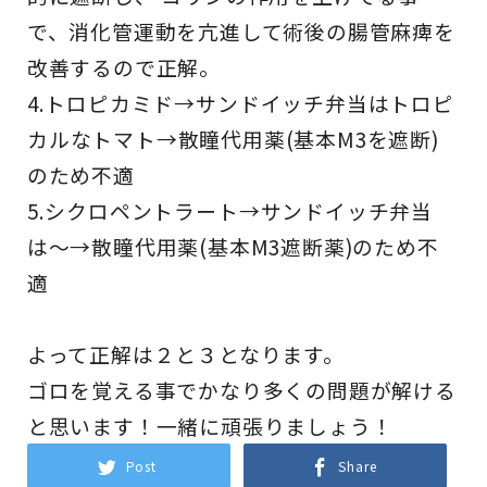
で、消化管運動を亢進して術後の腸管麻痺を
改善するので正解。
4.トロピカミド→
サンド
イッチ弁当は
トロピ
カ
ルなトマト→散瞳代用薬(基本M3を遮断)
のため不適
5.シクロペントラート→
サンド
イッチ
弁当
は〜→散瞳代用薬(基本M3遮断薬)のため不
適
よって正解は２と３となります。
ゴロを覚える事でかなり多くの問題が解ける
と思います！一緒に頑張りましょう！
Post
Share