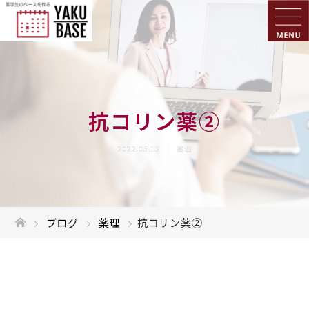
抗コリン薬②
2022.05.13
薬理
ブログ
薬理
抗コリン薬②