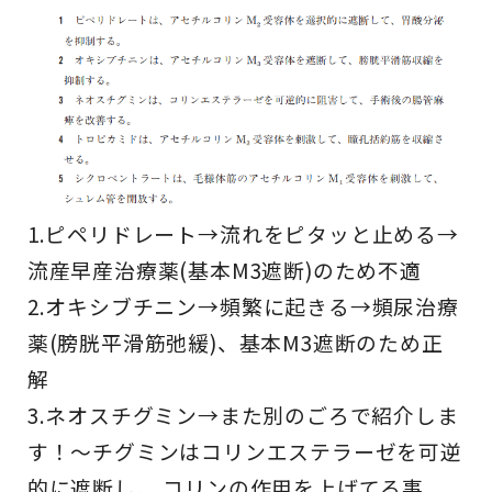
1.ピペリドレート→
流れ
を
ピタ
ッと止める→
流産早産治療薬(基本M3遮断)のため不適
2.オキシブチニン→
頻繁
に
起き
る→頻尿治療
薬(膀胱平滑筋弛緩)、基本M3遮断のため正
解
3.ネオスチグミン→また別のごろで紹介しま
す！〜チグミンはコリンエステラーゼを可逆
的に遮断し、 コリンの作用を上げてる事