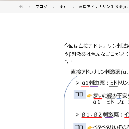
ブログ
薬理
直接アドレナリン刺激薬(α、
今回は直接アドレナリン刺激
やβ刺激薬は色んなゴロがあ
う！