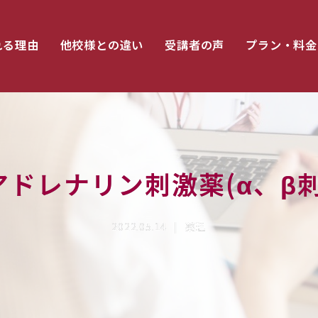
れる理由
他校様との違い
受講者の声
プラン・料金
アドレナリン刺激薬(α、β刺
2022.05.14
薬理