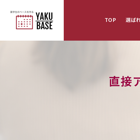
TOP
選ば
直接