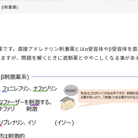
β刺激薬)
薬です。直接アドレナリン刺激薬とはα受容体やβ受容体を直
りますが、問題を解くときに遮断薬とややこしくなる事があ