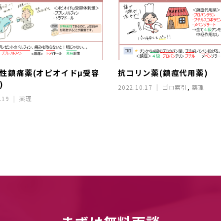
性鎮痛薬(オピオイドμ受容
抗コリン薬(鎮痙代用薬)
)
2022.10.17
ゴロ索引
,
薬理
.19
薬理