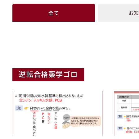
全て
お
逆転合格薬学ゴロ