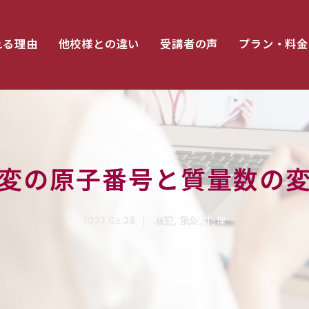
れる理由
他校様との違い
受講者の声
プラン・料金
変の原子番号と質量数の
2022.05.06
壊変
,
放射
,
物理