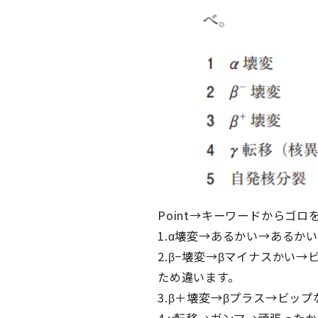
Point
→
キーワードからゴロ
1.α壊変→
あるかい
→あるかい
2.β−壊変→
βマイナスかい
→
ため違います。
3.β＋壊変→
βプラス
→ビップ
4.γ転移→
ガンマ
→頑張ったか