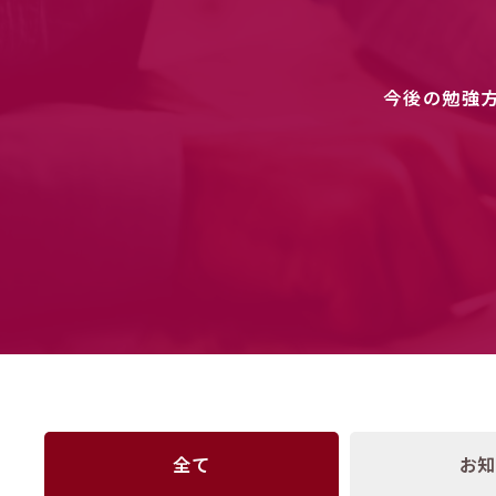
今後の勉強
全て
お