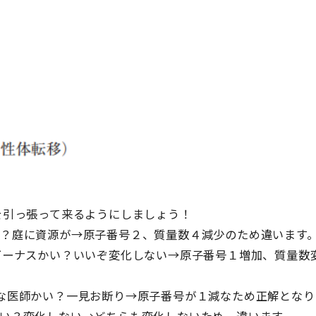
を引っ張って来るようにしましょう！
？庭に資源が→原子番号２、質量数４減少のため違います
ビーナスかい？いいぞ変化しない→原子番号１増加、質量数
な医師かい？一見お断り→原子番号が１減なため正解となり
い？変化しない→どちらも変化しないため、違います