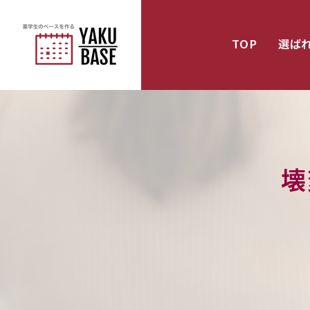
TOP
選ば
壊